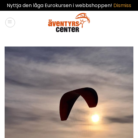
Nyttja den låga Eurokursen i webbshoppen!
Dismiss
Skip
to
content