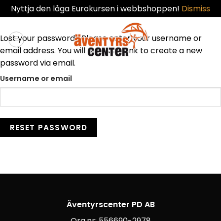
Nyttja den låga Eurokursen i webbshoppen!
Dismiss
Skip
to
Lost your password? Please enter your username or
content
email address. You will receive a link to create a new
password via email.
Username or email
RESET PASSWORD
Äventyrscenter PD AB
Org.nr: 556690-2978