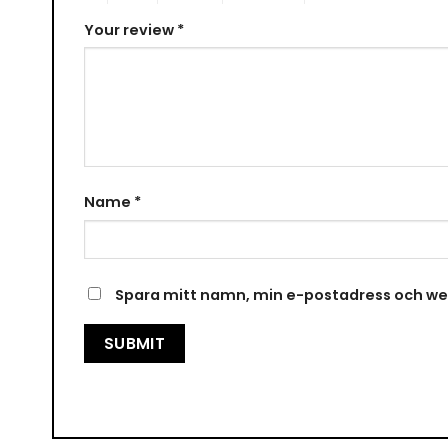
Your review
*
Name
*
Spara mitt namn, min e-postadress och web