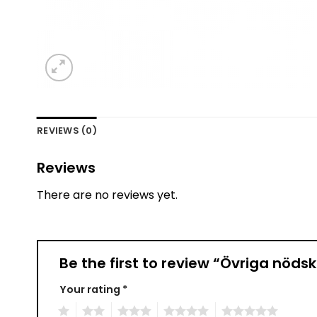
REVIEWS (0)
Reviews
There are no reviews yet.
Be the first to review “Övriga nöd
Your rating
*
1
2
3
4
5