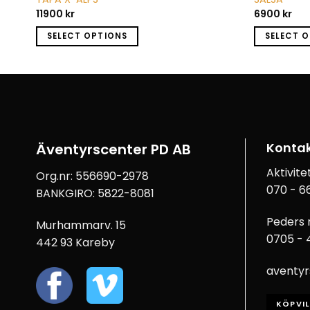
11900
kr
6900
kr
SELECT OPTIONS
SELECT 
Konta
Äventyrscenter PD AB
Aktivit
Org.nr: 556690-2978
070 - 66
BANKGIRO: 5822-8081
Peders 
Murhammarv. 15
0705 - 4
442 93 Kareby
aventyr
KÖPVI