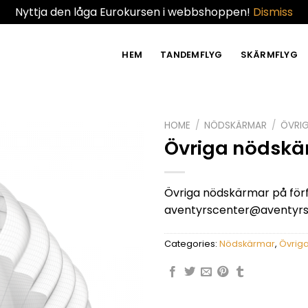
Nyttja den låga Eurokursen i webbshoppen!
Dismiss
HEM
TANDEMFLYG
SKÄRMFLYG
HOME
/
NÖDSKÄRMAR
/
ÖVRI
Övriga nödskä
Övriga nödskärmar på förf
aventyrscenter@aventyrs
Categories:
Nödskärmar
,
Övrig