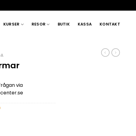
KURSER
RESOR
BUTIK
KASSA
KONTAKT
GA
rmar
rågan via
center.se
a