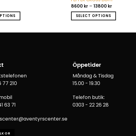
8600
kr
–
13800
kr
OPTIONS
SELECT OPTIONS
kt
Öppetider
etstelefonen
Måndag & Tisdag
 77 210
15.00 - 19.30
mobil
Telefon butik:
1 63 71
0303 - 22 26 28
scenter@aventyrscenter.se
LLKOR