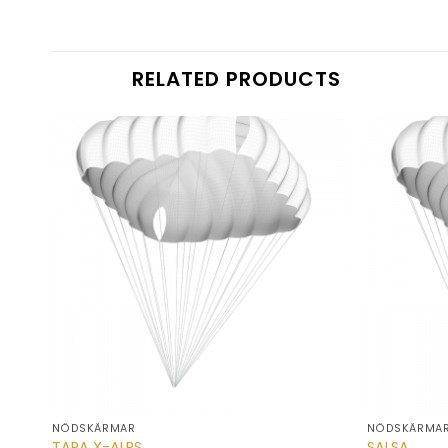
RELATED PRODUCTS
NÖDSKÄRMAR
NÖDSKÄRMA
TAPA X-ALPS
SALSA