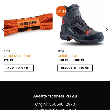
Sale!
SKOR
SKOR
Crispi Skosnören
Crispi Icarus
120
kr
900
kr
–
1800
kr
ADD TO CART
SELECT OPTIONS
Äventyrscenter PD AB
Org.nr: 556690-2978