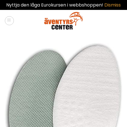
Nyttja den låga Eurokursen i webbshoppen!
Dismiss
Skip
to
content