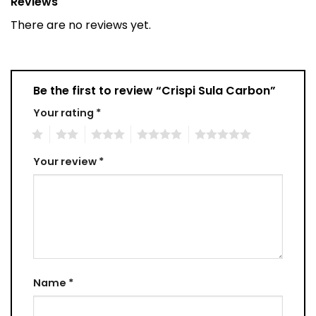
Reviews
There are no reviews yet.
Be the first to review “Crispi Sula Carbon”
Your rating
*
1
2
3
4
5
Your review
*
Name
*