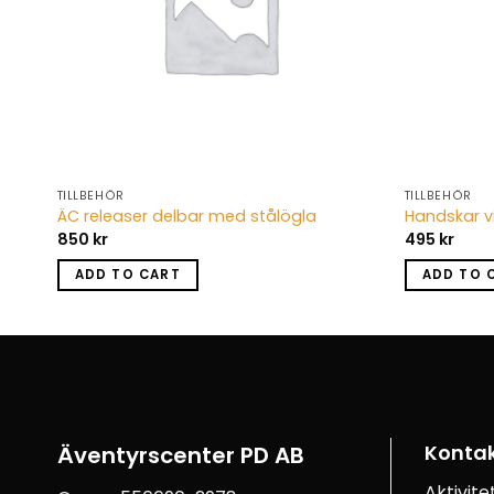
TILLBEHÖR
TILLBEHÖR
rr
ÄC releaser delbar med stålögla
Handskar v
850
kr
495
kr
ADD TO CART
ADD TO 
Konta
Äventyrscenter PD AB
Aktivit