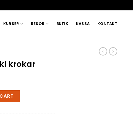
KURSER
RESOR
BUTIK
KASSA
KONTAKT
nkl krokar
antity
 CART