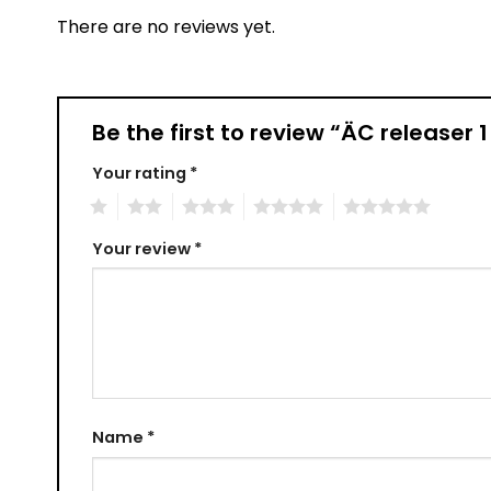
There are no reviews yet.
Be the first to review “ÄC releaser 1
Your rating
*
1
2
3
4
5
Your review
*
Name
*