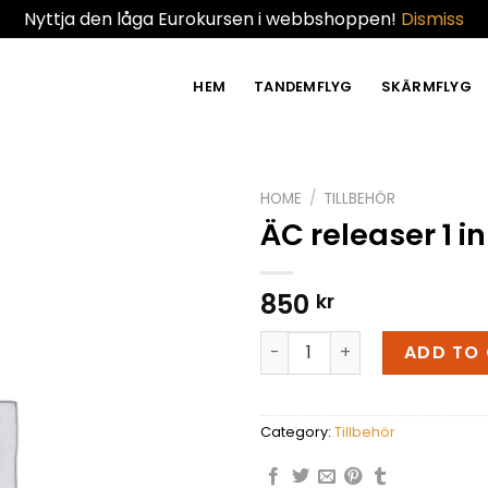
Nyttja den låga Eurokursen i webbshoppen!
Dismiss
HEM
TANDEMFLYG
SKÄRMFLYG
HOME
/
TILLBEHÖR
ÄC releaser 1 i
850
kr
ÄC releaser 1 inkl krokar qu
ADD TO
Category:
Tillbehör