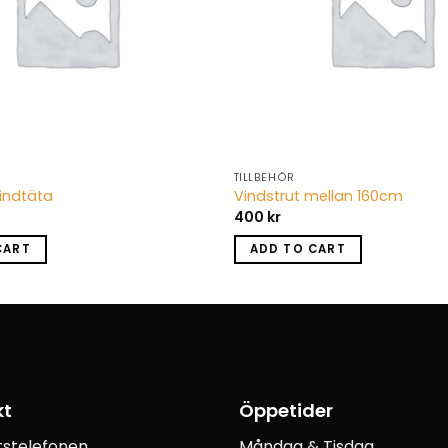
TILLBEHÖR
indtäta
Vindstrut mellan 160cm
400
kr
CART
ADD TO CART
kt
Öppetider
etstelefonen
Måndag & Tisdag