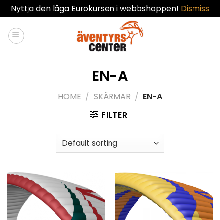
Nyttja den låga Eurokursen i webbshoppen!
Dismiss
Skip
to
content
EN-A
HOME
/
SKÄRMAR
/
EN-A
FILTER