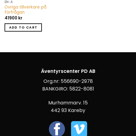
EN-A
Övriga tillverkare på
förfrågan
41900
kr
ADD TO CART
Äventyrscenter PD AB
Org.nr: 556690-2978
BANKGIRO: 5822-8081
Murhammarv. 15
442 93 Kareby