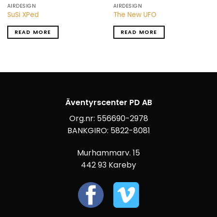
AIRDESIGN
AIRDESIGN
SuSi XPed
The New UFO
READ MORE
READ MORE
Äventyrscenter PD AB
Org.nr: 556690-2978
BANKGIRO: 5822-8081
Murhammarv. 15
442 93 Kareby