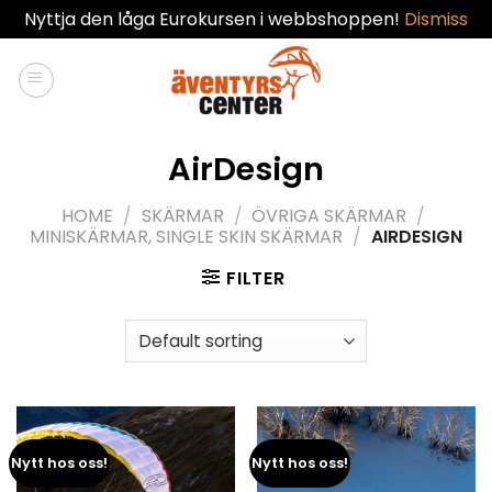
Nyttja den låga Eurokursen i webbshoppen!
Dismiss
Skip
to
content
AirDesign
HOME
/
SKÄRMAR
/
ÖVRIGA SKÄRMAR
/
MINISKÄRMAR, SINGLE SKIN SKÄRMAR
/
AIRDESIGN
FILTER
Nytt hos oss!
Nytt hos oss!